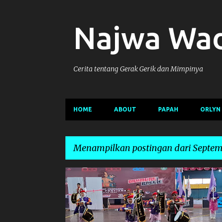
Najwa Wa
Cerita tentang Gerak Gerik dan Mimpinya
HOME
ABOUT
PAPAH
ORLYN
Menampilkan postingan dari Septem
P
LOMBA
o
s