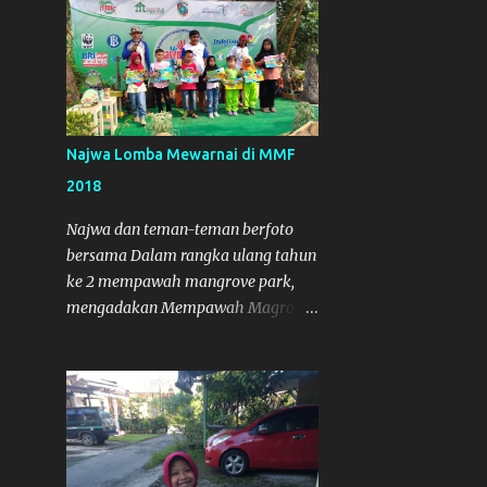
Najwa Lomba Mewarnai di MMF
2018
Najwa dan teman-teman berfoto
bersama Dalam rangka ulang tahun
ke 2 mempawah mangrove park,
mengadakan Mempawah Magrove
Festival (MMF) 2018 . Dalam
Kegiatan itu, Najwa Wadinda , ikut
serta dalam lomba mewarnai. Dan
Alhamdulillah, Najwa mendapat
Juara.