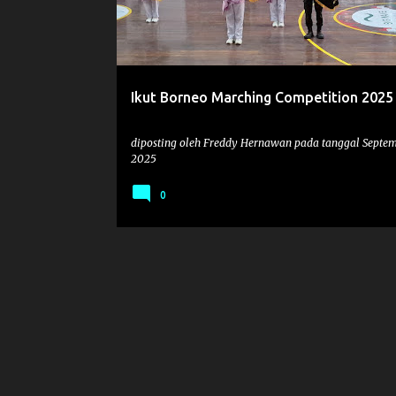
t
i
n
g
Ikut Borneo Marching Competition 2025
a
n
diposting oleh
Freddy Hernawan
pada tanggal
Septem
2025
0