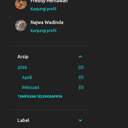
Freddy Hernawan
Kunjungi profil
Najwa Wadinda
Kunjungi profil
Arsip
2
2026
1
April
1
Februari
TAMPILKAN SELENGKAPNYA
4
2025
1
November
1
Oktober
Label
1
September