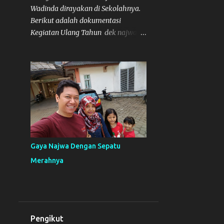
Wadinda dirayakan di Sekolahnya.
Berikut adalah dokumentasi
Kegiatan Ulang Tahun dek najwa di
sekolahnya. Sebelumnya sudah ada
tulisan terkait mengenai acara
ulang tahunnya disini .
Gaya Najwa Dengan Sepatu
Merahnya
Pengikut