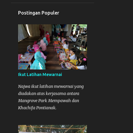
Ikut Borneo Marching
Postingan Populer
Competition 2025
1
Februari
4
2018
1
November
1
Oktober
1
Agustus
Ikut Latihan Mewarnai
1
April
Najwa ikut latihan mewarnai yang
3
2016
diadakan atas kerjasama antara
1
November
Mangrove Park Mempawah dan
Khachifa Pontianak.
1
Juli
1
Juni