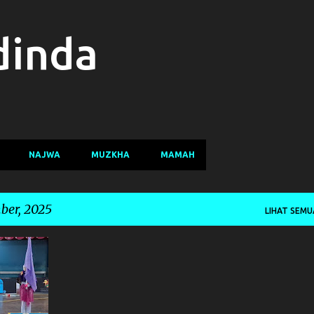
Langsung ke konten utama
dinda
NAJWA
MUZKHA
MAMAH
ber, 2025
LIHAT SEMU