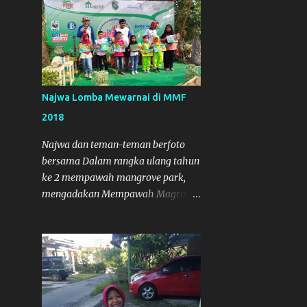
Najwa Lomba Mewarnai di MMF
2018
Najwa dan teman-teman berfoto
bersama Dalam rangka ulang tahun
ke 2 mempawah mangrove park,
mengadakan Mempawah Magrove
Festival (MMF) 2018 . Dalam
Kegiatan itu, Najwa Wadinda , ikut
serta dalam lomba mewarnai. Dan
Alhamdulillah, Najwa mendapat
Juara.