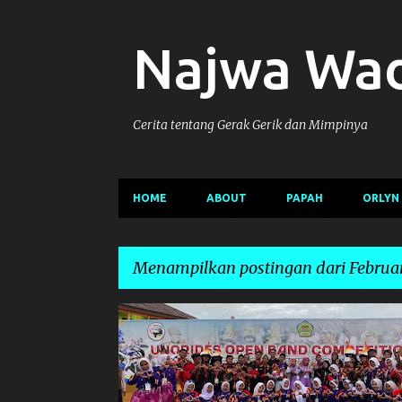
Najwa Wa
Cerita tentang Gerak Gerik dan Mimpinya
HOME
ABOUT
PAPAH
ORLYN
Menampilkan postingan dari Februar
P
LOMBA
o
s