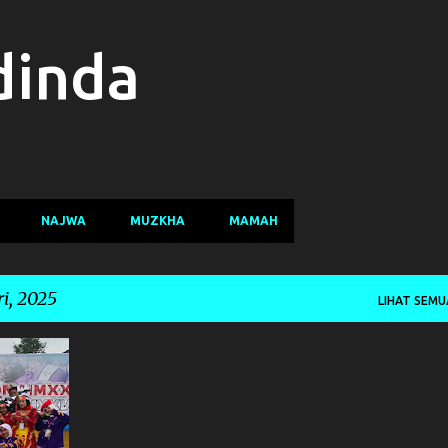
Langsung ke konten utama
dinda
NAJWA
MUZKHA
MAMAH
i, 2025
LIHAT SEMU