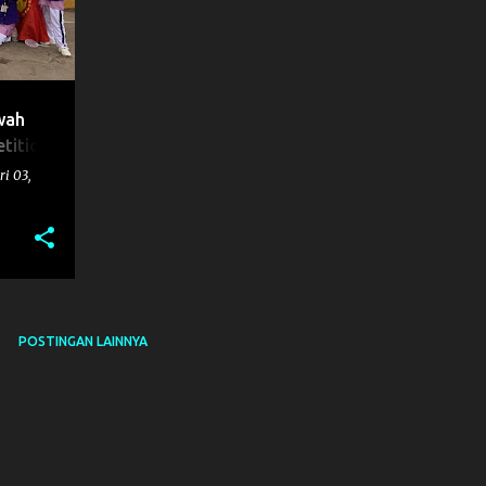
wah
tition
ri 03,
POSTINGAN LAINNYA