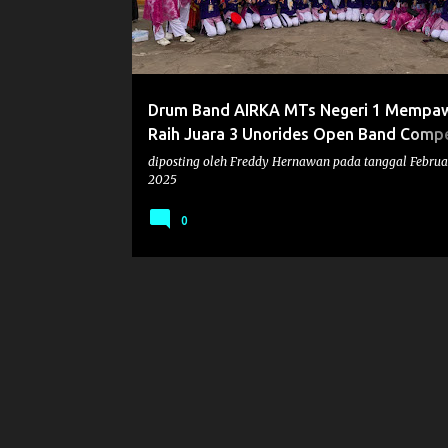
t
i
n
g
Drum Band AIRKA MTs Negeri 1 Mempa
a
Raih Juara 3 Unorides Open Band Compe
n
MMXXV
diposting oleh
Freddy Hernawan
pada tanggal
Februa
2025
0