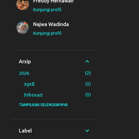
Freddy Hernawan
Kunjungi profil
Najwa Wadinda
Kunjungi profil
Arsip
2
2026
1
April
1
Februari
TAMPILKAN SELENGKAPNYA
4
2025
1
November
1
Oktober
Label
1
September