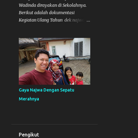
Wadinda dirayakan di Sekolahnya.
Berikut adalah dokumentasi
Kegiatan Ulang Tahun dek najwa di
sekolahnya. Sebelumnya sudah ada
tulisan terkait mengenai acara
ulang tahunnya disini .
Gaya Najwa Dengan Sepatu
Merahnya
Pengikut