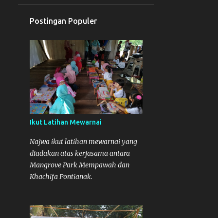
1
Februari
Postingan Populer
Drum Band AIRKA MTs
Negeri 1 Mempawah Raih
Juara 3...
4
2018
1
November
1
Oktober
1
Agustus
Ikut Latihan Mewarnai
1
April
Najwa ikut latihan mewarnai yang
diadakan atas kerjasama antara
3
2016
Mangrove Park Mempawah dan
1
November
Khachifa Pontianak.
1
Juli
1
Juni