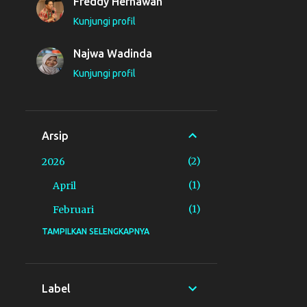
Freddy Hernawan
Kunjungi profil
Najwa Wadinda
Kunjungi profil
Arsip
2
2026
1
April
1
Februari
TAMPILKAN SELENGKAPNYA
4
2025
1
November
1
Oktober
Label
1
September