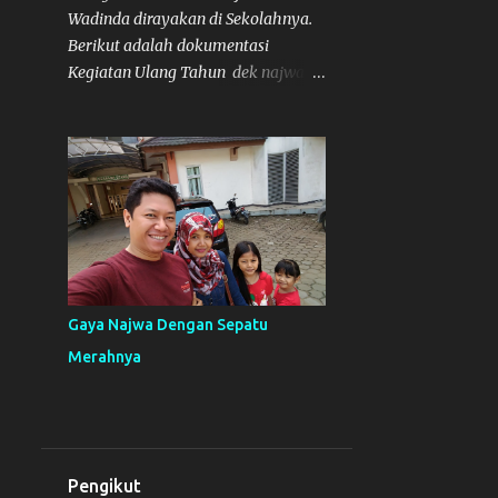
Wadinda dirayakan di Sekolahnya.
Berikut adalah dokumentasi
Kegiatan Ulang Tahun dek najwa di
sekolahnya. Sebelumnya sudah ada
tulisan terkait mengenai acara
ulang tahunnya disini .
Gaya Najwa Dengan Sepatu
Merahnya
Pengikut