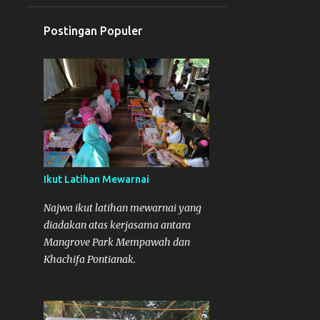
1
Februari
Postingan Populer
4
2018
1
November
1
Oktober
1
Agustus
Najwa Lomba Mewarnai di
MMF 2018
Ikut Latihan Mewarnai
1
April
Najwa ikut latihan mewarnai yang
3
2016
diadakan atas kerjasama antara
1
November
Mangrove Park Mempawah dan
Khachifa Pontianak.
1
Juli
1
Juni