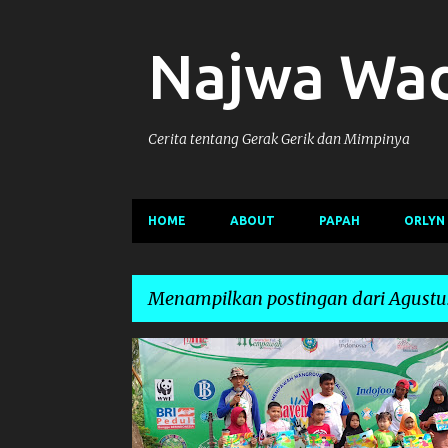
Najwa Wa
Cerita tentang Gerak Gerik dan Mimpinya
HOME
ABOUT
PAPAH
ORLYN
Menampilkan postingan dari Agustus
P
KEGIATAN
LOMBA
o
s