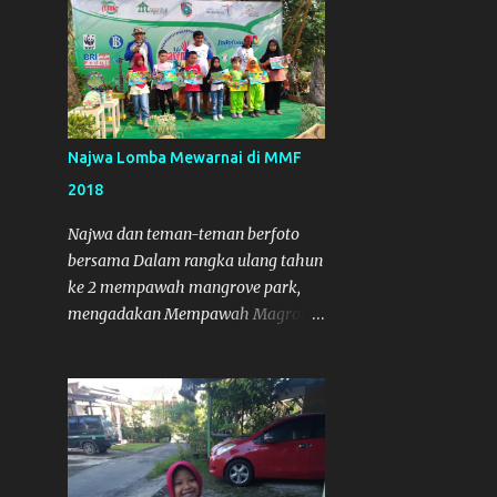
Najwa Lomba Mewarnai di MMF
2018
Najwa dan teman-teman berfoto
bersama Dalam rangka ulang tahun
ke 2 mempawah mangrove park,
mengadakan Mempawah Magrove
Festival (MMF) 2018 . Dalam
Kegiatan itu, Najwa Wadinda , ikut
serta dalam lomba mewarnai. Dan
Alhamdulillah, Najwa mendapat
Juara.