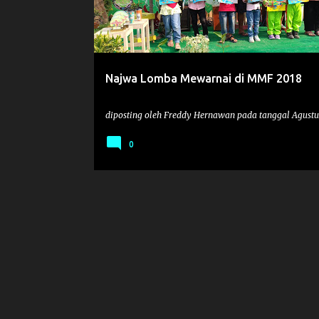
t
i
n
g
Najwa Lomba Mewarnai di MMF 2018
a
n
diposting oleh
Freddy Hernawan
pada tanggal
Agustu
0